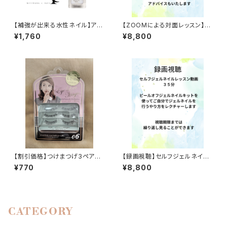
【補強が出来る水性ネイル】アク
【ZOOMによる対面レッスン】セ
アファイバーフィックス MIYU
ルフジェルネイル対面レッスン9
¥1,760
¥8,800
NANA
0分
【割引価格】つけまつげ3ペア…
【録画視聴】セルフジェルネイル
アイラブマジックアイラッシュ06
レッスン３５分
¥770
¥8,800
(ボリューム感のあるつけまつ
げ)
CATEGORY