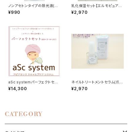
ノンアセトンタイプの除光液(主
乳化保湿セット【エルモピュアオ
成分：エタノール)
イル（ボトルタイプ/10ml）と M
¥990
¥2,970
＋ウォーター(ミネラルケイ素水)
ミニサイズ100ml】
aSc systemパーフェクトセット
ネイルトリートメントセラム(爪の
(5~6ヶ月分)本気で取り組む方
美容液/ネイルトリートメント)
¥14,300
¥2,970
はこちらを…抗がん剤治療中の
頭皮ケア用シャンプーセット
CATEGORY