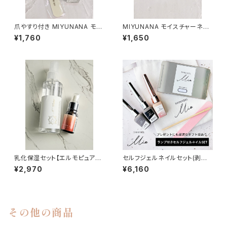
爪やすり付き MIYUNANA モイ
MIYUNANA モイスチャーネイ
スチャーネイルオイル １０ｍｌ
ルオイル １０ｍｌ(無香料)
¥1,760
¥1,650
(無香料)
乳化保湿セット【エルモピュアオ
セルフジェルネイルセット(剥が
イル（ボトルタイプ/10ml）と M
せるジェルネイル)HINYGEL M
¥2,970
¥6,160
＋ウォーター(ミネラルケイ素水)
io：【ランプ付】ギフトセット（ピー
ミニサイズ100ml】
ルベース、ワイプレストップ、カラ
ー1色、ウッドスティック、ファイ
ル、ライト、ギフトバッグ）シャイニ
ージェルミオ／純国産 日本製
その他の商品
[UV／LED対応