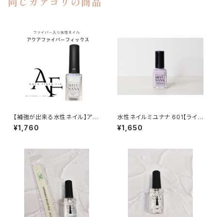
同じカテゴリの商品
【補強が出来る水性ネイル】アク
水性ネイルミユナナ 601【ライラ
アファイバーフィックス MIYU
ック】
¥1,760
¥1,650
NANA