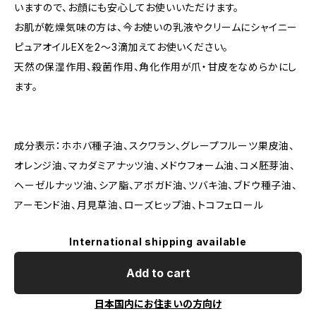
いますので、お顔にも安心してお使いいただけます。
お肌が乾燥気味の方は、今お使いの乳液やクリームにシャイニー
ピュアオイルEXを2〜3滴加えてお使いください。
天然の保湿作用、殺菌作用、角化作用が爪・甘皮をなめらかにし
ます。
成分表示：ホホバ種子油、スクワラン、グレープフルーツ果皮油、
オレンジ油、マカダミアナッツ油、メドウフォーム油、コメ胚芽油、
ヘーゼルナッツ油、シア脂、アボガド油、ツバキ油、ブドウ種子油、
アーモンド油、月見草油、ローズヒップ油、トコフェロール
International shipping available
Add to cart
日本国内にお住まいの方向け