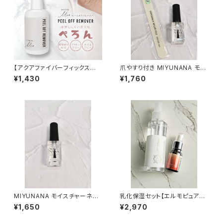
【アクアファイバーフィックスに
爪やすり付き MIYUNANA モイ
最適】ピールオフリムーバー&ス
スチャーネイルオイル １０ｍｌ
¥1,430
¥1,760
ティックセット
(無香料)
MIYUNANA モイスチャーネイ
乳化保湿セット【エルモピュアオ
ルオイル １０ｍｌ(無香料)
イル（ボトルタイプ/10ml）と M
¥1,650
¥2,970
＋ウォーター(ミネラルケイ素水)
ミニサイズ100ml】