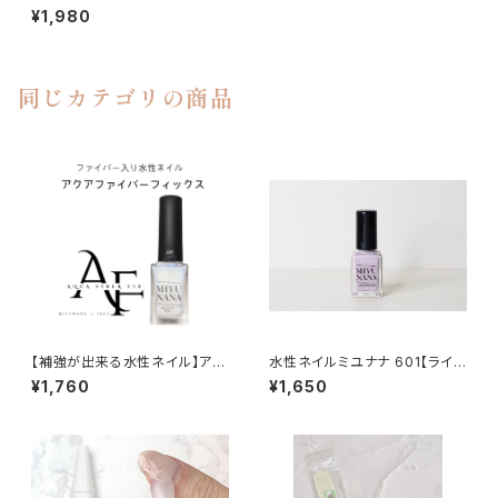
プ/10ml） キューティクルオイル
¥1,980
同じカテゴリの商品
【補強が出来る水性ネイル】アク
水性ネイルミユナナ 601【ライラ
アファイバーフィックス MIYU
ック】
¥1,760
¥1,650
NANA