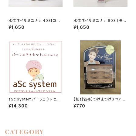
水性ネイルミユナナ 403【コル
水性ネイルミユナナ 603 【モカ
ク】
パープル】
¥1,650
¥1,650
aSc systemパーフェクトセット
【割引価格】つけまつげ3ペア…
(5~6ヶ月分)本気で取り組む方
アイラブマジックアイラッシュ07
¥14,300
¥770
はこちらを…抗がん剤治療中の
(黒目協調ナチュラルな仕上が
頭皮ケア用シャンプーセット
り)
CATEGORY