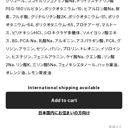
グリコール、ココイルリンゴアミノ酸Na、トリイソステアリン酸
PEG-160ソルビタン、ポリクオタニウムｰ10、ヒアルロン酸Na、尿
素、フルボ酸、グリチルリチン酸2K、ポリクオタニウムｰS1、ポリク
オタニウムｰ64、ポリクオタニウムｰ65、プロテアーゼ、マルトー
ス、ピリドキシンHCI、シロキクラゲ多糖体、ソメイヨシノ酸エキ
ス、BG、PCA-Na、乳酸Na、アルギニン、アスパラギン酸、PCA、グ
リシン、アラニン、セリン、パリン、プロリン、トレオニン、イソロイシ
ン、ヒスチジン、フェニルアラニン、ケイ酸Na、クエン酸、リン酸
2Na、リン酸K、三リン酸5Na、フェノキシエタノール、ハッカ葉油、
オレンジ油、レモン果皮油
International shipping available
Add to cart
日本国内にお住まいの方向け
通報する