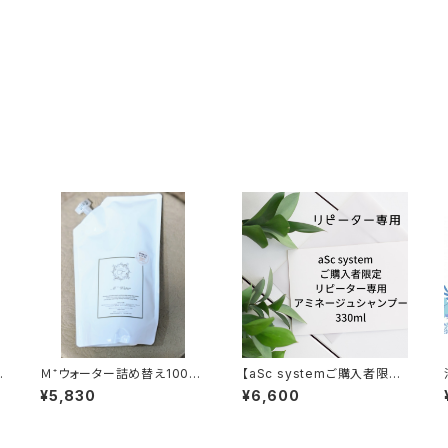
Ｍ⁺ウォーター詰め替え1000
【aSc systemご購入者限
用
ml
定】アミネージュシャンプー3
¥5,830
¥6,600
30ml