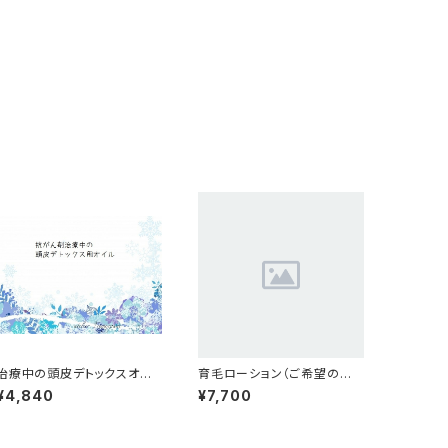
治療中の頭皮デトックスオイ
育毛ローション（ご希望の方
ル
はメールでご連絡下さい）
¥4,840
¥7,700