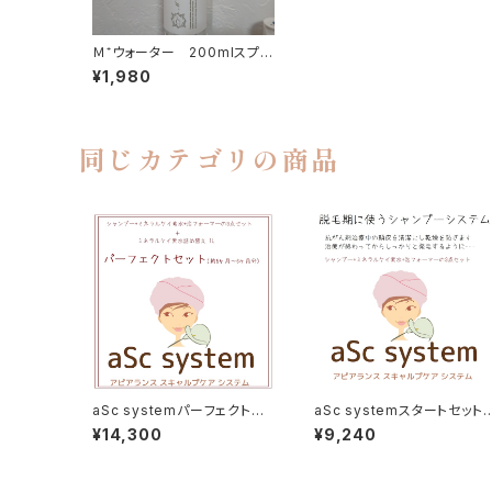
Ｍ⁺ウォーター 200mlスプレ
ー
¥1,980
同じカテゴリの商品
aSc systemパーフェクトセ
aSc systemスタートセット
ット(5~6ヶ月分)本気で取り組
抗がん剤治療中の頭皮ケア
¥14,300
¥9,240
む方はこちらを…抗がん剤治
シャンプーセット
療中の頭皮ケア用シャンプー
セット