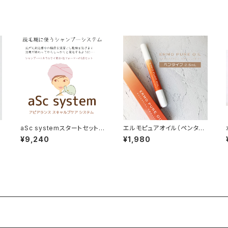
aSc systemスタートセット
エルモピュアオイル（ペンタイ
)
抗がん剤治療中の頭皮ケア用
プ 2.5mL）キューティクルオイ
¥9,240
¥1,980
ー
シャンプーセット
ル