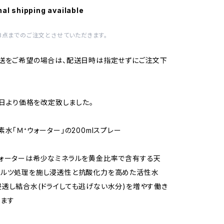
nal shipping available
3点までのご注文とさせていただきます。
送をご希望の場合は、配送日時は指定せずにご注文下
月1日より価格を改定致しました。
素水「Ｍ⁺ウォーター」の200mlスプレー
ウォーターは希少なミネラルを黄金比率で含有する天
ヘルツ処理を施し浸透性と抗酸化力を高めた活性水
透し結合水(ドライしても逃げない水分)を増やす働き
えます