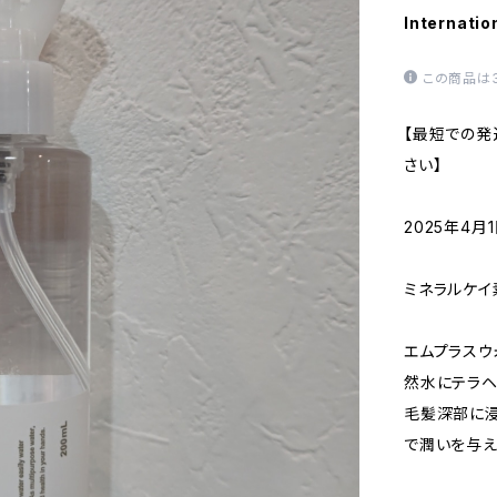
Internatio
この商品は
【最短での発
さい】
2025年4
ミネラルケイ
エムプラス
然水にテラ
毛髪深部に浸
で潤いを与