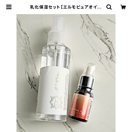
乳化保湿セット【エルモピュアオイル
（ボトルタイプ/10ml）と M＋ウォー
ター(ミネラルケイ素水)ミニサイズ10
0ml】 | アトフラ