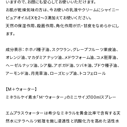
いますので、お顔にも安心してお使いいただけます。
お肌が乾燥気味の方は、今お使いの乳液やクリームにシャイニー
ピュアオイルEXを2〜3滴加えてお使いください。
天然の保湿作用、殺菌作用、角化作用が爪・甘皮をなめらかにし
ます。
成分表示：ホホバ種子油、スクワラン、グレープフルーツ果皮油、
オレンジ油、マカダミアナッツ油、メドウフォーム油、コメ胚芽油、
ヘーゼルナッツ油、シア脂、アボガド油、ツバキ油、ブドウ種子油、
アーモンド油、月見草油、ローズヒップ油、トコフェロール
【M＋ウォーター】
ミネラルケイ素水「Ｍ⁺ウォーター」のミニサイズ100mlスプレー
エムプラスウォーターは希少なミネラルを黄金比率で含有する天
然水にテラヘルツ処理を施し浸透性と抗酸化力を高めた活性水