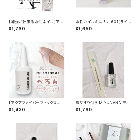
【補強が出来る水性ネイル】アク
水性ネイルミユナナ 601【ライラ
アファイバーフィックス MIYU
ック】
¥1,760
¥1,650
NANA
【アクアファイバーフィックスに
爪やすり付き MIYUNANA モイ
最適】ピールオフリムーバー&ス
スチャーネイルオイル １０ｍｌ
¥1,430
¥1,760
ティックセット
(無香料)