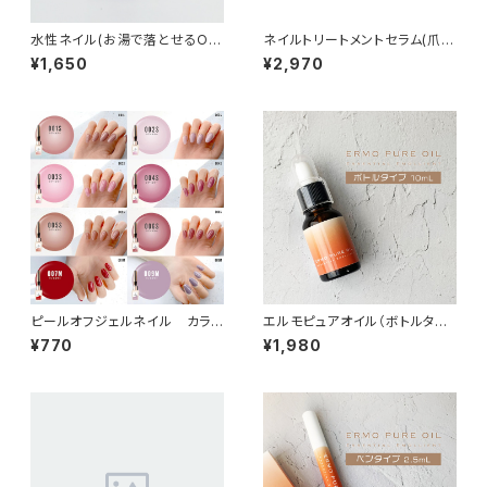
水性ネイル(お湯で落とせるON
ネイルトリートメントセラム(爪の
E DAYネイル) MIYUNANA
美容液/ネイルトリートメント)
¥1,650
¥2,970
ベース＆トップ
ピールオフジェルネイル カラ
エルモピュアオイル（ボトルタイ
ージェル追加購入
プ/10ml） キューティクルオイル
¥770
¥1,980