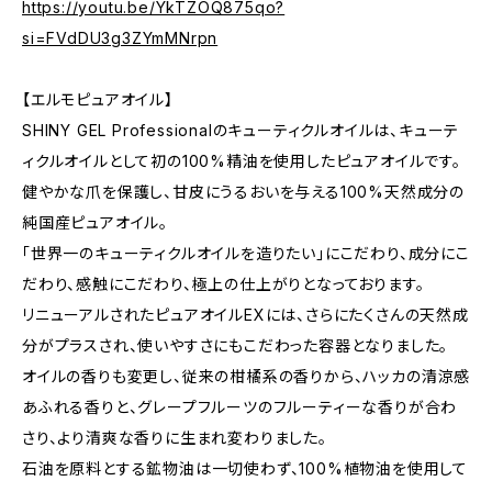
https://youtu.be/YkTZOQ875qo?
si=FVdDU3g3ZYmMNrpn
【エルモピュアオイル】
SHINY GEL Professionalのキューティクルオイルは、キューテ
ィクルオイルとして初の100%精油を使用したピュアオイルです。
健やかな爪を保護し、甘皮にうるおいを与える100%天然成分の
純国産ピュアオイル。
「世界一のキューティクルオイルを造りたい」にこだわり、成分にこ
だわり、感触にこだわり、極上の仕上がりとなっております。
リニューアルされたピュアオイルEXには、さらにたくさんの天然成
分がプラスされ、使いやすさにもこだわった容器となりました。
オイルの香りも変更し、従来の柑橘系の香りから、ハッカの清涼感
あふれる香りと、グレープフルーツのフルーティーな香りが合わ
さり、より清爽な香りに生まれ変わりました。
石油を原料とする鉱物油は一切使わず、100%植物油を使用して