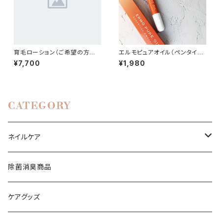
育毛ローション（ご希望の方はメ
エルモピュアオイル（ペンタイプ
ールでご連絡下さい）
2.5mL）キューティクルオイル
¥7,700
¥1,980
CATEGORY
ネイルケア
水性ネイルミユナナ
除菌消臭商品
ケアグッズ