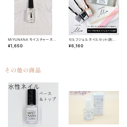
MIYUNANA モイスチャーネイ
セルフジェルネイルセット(剥が
ルオイル １０ｍｌ(無香料)
せるジェルネイル)HINYGEL M
¥1,650
¥6,160
io：【ランプ付】ギフトセット（ピー
ルベース、ワイプレストップ、カラ
ー1色、ウッドスティック、ファイ
ル、ライト、ギフトバッグ）シャイニ
ージェルミオ／純国産 日本製
その他の商品
[UV／LED対応