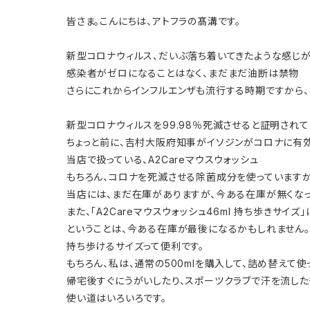
皆さま。こんにちは、アトフラの髙溝です。
新型コロナウィルス、だいぶ落ち着いてきたような感じが
感染者がゼロになることはなく、まだまだ油断は禁物
さらにこれからインフルエンザも流行する時期ですから
新型コロナウィルスを99.98％死滅させると証明されている
ちょっと前に、吉村大阪府知事がイソジンがコロナに有効
当店で扱っている、A2Careマウスウォッシュ
もちろん、コロナを死滅させる除菌成分を使っていますか
当店には、まだ在庫がありますが、今ある在庫が無くなっ
また、「A2Careマウスウォッシュ46ml 持ち歩きサ
ということは、今ある在庫が最後になるかもしれません。
持ち歩けるサイズって便利です。
もちろん、私は、通常の500mlを購入して、詰め替えて使
帰宅後すぐにうがいしたり、スポーツクラブで汗を流した後
使い道はいろいろです。